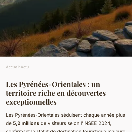
Accueil
›
Actu
ACTU
Les Pyrénées-Orientales : un
Découvrez les visites
territoire riche en découvertes
incontournables des
exceptionnelles
Pyrénées-Orientales
Les Pyrénées-Orientales séduisent chaque année plus
Logan
•
15 janvier 2026
•
7 min de lecture
de
5,2 millions
de visiteurs selon l'INSEE 2024,
confirmant le statut de destination touristique majeure