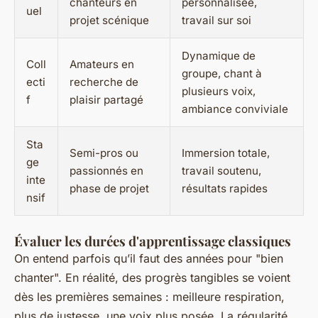
chanteurs en
personnalisée,
uel
projet scénique
travail sur soi
Dynamique de
Coll
Amateurs en
groupe, chant à
ecti
recherche de
plusieurs voix,
f
plaisir partagé
ambiance conviviale
Sta
Semi-pros ou
Immersion totale,
ge
passionnés en
travail soutenu,
inte
phase de projet
résultats rapides
nsif
Évaluer les durées d'apprentissage classiques
On entend parfois qu’il faut des années pour "bien
chanter". En réalité, des progrès tangibles se voient
dès les premières semaines : meilleure respiration,
plus de justesse, une voix plus posée. La régularité