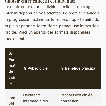
Choisir entre collectif et individuel
Le choix entre cours individuel, collectif ou stage
intensif dépend de vos attentes. Le premier privilégie
la progression technique, le second apporte entraide
et plaisir partagé, le troisième permet une immersion
rapide. Voici un aperçu des formats disponibles
localement :
🎤
For
mat
🎯 Public cible
💡 Bénéfice principal
de
cou
rs
Débutants,
Progression ciblée,
Indi
intermédiaires,
correction
vid