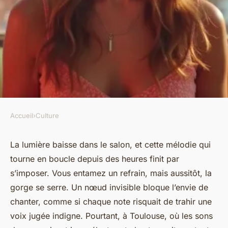
Accueil
›
Culture
CULTURE
Apprenez à chanter en toute
La lumière baisse dans le salon, et cette mélodie qui
tourne en boucle depuis des heures finit par
confiance à Toulouse
s’imposer. Vous entamez un refrain, mais aussitôt, la
gorge se serre. Un nœud invisible bloque l’envie de
Dinaïs
•
25/06/2026 08:18
•
10 min de lecture
chanter, comme si chaque note risquait de trahir une
voix jugée indigne. Pourtant, à Toulouse, où les sons