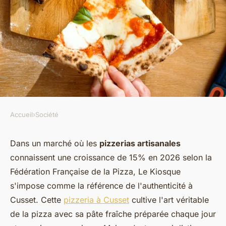
Accueil
›
Société
SOCIÉTÉ
Savourez des pizzas
Dans un marché où les
pizzerias artisanales
connaissent une croissance de 15% en 2026 selon la
artisanales au kiosque à cusset
Fédération Française de la Pizza, Le Kiosque
s'impose comme la référence de l'authenticité à
Logan
•
1 février 2026
•
7 min de lecture
Cusset. Cette
pizzeria à Cusset
cultive l'art véritable
de la pizza avec sa pâte fraîche préparée chaque jour